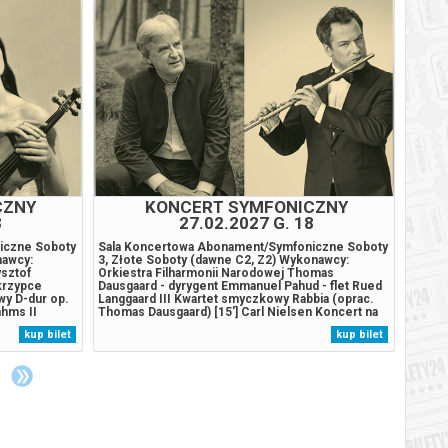
BILETY
od 95,00 pln
szawie
BILETY
od 95,00 pln
szawie
BILETY
od 95,00 pln
szawie
BILETY
od 95,00 pln
szawie
CZNY
KONCERT SYMFONICZNY
PR
8
27.02.2027 G. 18
BILETY
od 95,00 pln
szawie
iczne Soboty
Sala Koncertowa Abonament/Symfoniczne Soboty
Ray C
nawcy:
3, Złote Soboty (dawne C2, Z2) Wykonawcy:
SZPITA
ysztof
Orkiestra Filharmonii Narodowej Thomas
in the
BILETY
skrzypce
Dausgaard - dyrygent Emmanuel Pahud - flet Rued
Krysty
od 95,00 pln
szawie
y D-dur op.
Langgaard III Kwartet smyczkowy Rabbia (oprac.
Kostiu
ahms II
Thomas Dausgaard) [15'] Carl Nielsen Koncert na
Putows
ezpieczne
flet i orkiestrę FS 119 [19'] ... przerwa [20'] Béla
Cacko 
BILETY
kup bilet
kup bilet
łania
Bartók I Suita na orkiestrę op. 3 [35']*******
Domań
od 95,00 pln
szawie
zny zwrot
Bezpieczne zakupy w Bilety24. W...
reżyse
BILETY
od 95,00 pln
szawie