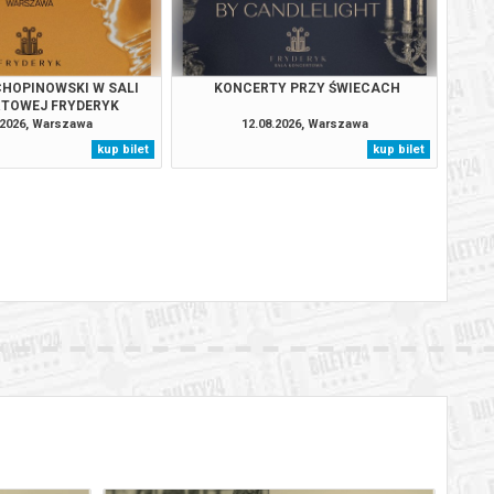
BILETY
od 95,00 pln
szawie
BILETY
od 95,00 pln
szawie
HOPINOWSKI W SALI
KONCERTY PRZY ŚWIECACH
TOWEJ FRYDERYK
BILETY
.2026, Warszawa
12.08.2026, Warszawa
od 95,00 pln
szawie
kup bilet
kup bilet
BILETY
od 95,00 pln
szawie
BILETY
od 65,00 pln
szawie
BILETY
od 95,00 pln
szawie
BILETY
od 95,00 pln
szawie
BILETY
od 95,00 pln
szawie
BILETY
od 95,00 pln
szawie