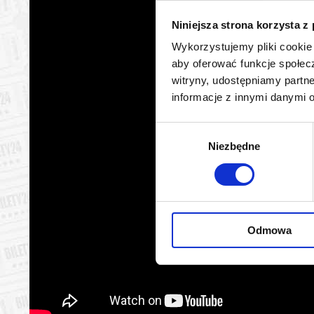
Warszawa
27.08.2
Niniejsza strona korzysta z
Wykorzystujemy pliki cookie 
Warszawa
28.08.2
aby oferować funkcje społecz
witryny, udostępniamy part
Warszawa
29.08.2
informacje z innymi danymi 
Warszawa
30.08.2
Wybór
Niezbędne
zgody
Warszawa
31.08.2
Warszawa
01.09.2
Odmowa
Warszawa
02.09.2
Warszawa
03.09.2
Warszawa
04.09.2