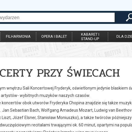
KABARET I
FILHARMONIA
OPERA I BALET
DLA DZIE
STAND-UP
CERTY PRZY ŚWIECACH
ym wnętrzu Sali Koncertowej Fryderyk, oświetlonym jedynie blaskiem
 artystów- wybitnych muzyków naszych czasów.
 koncertów obok utworów Fryderyka Chopina znajdzie się także muzyka 
n. Jan Sebastian Bach, Wolfgang Amadeus Mozart, Ludwig van Beethov
c Liszt, Józef Elsner, Stanisław Moniuszko), a także twórców późniejszy
 dwuczęściowym recitalami trwającymi ok. 60 minut, opartymi na popul