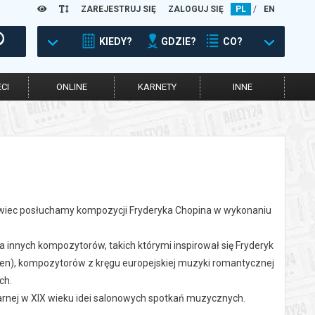
ZAREJESTRUJ SIĘ
ZALOGUJ SIĘ
PL
/
EN
KIEDY?
GDZIE?
CO?
CI
ONLINE
KARNETY
INNE
 świec posłuchamy kompozycji Fryderyka Chopina w wykonaniu
innych kompozytorów, takich którymi inspirował się Fryderyk
en), kompozytorów z kręgu europejskiej muzyki romantycznej
ch.
arnej w XIX wieku idei salonowych spotkań muzycznych.