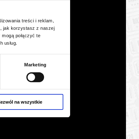
BILETY
od 95,00 pln
szawie
lizowania treści i reklam,
BILETY
od 95,00 pln
szawie
, jak korzystasz z naszej
y mogą połączyć te
BILETY
od 95,00 pln
szawie
h usług.
BILETY
od 95,00 pln
szawie
Marketing
BILETY
od 95,00 pln
szawie
BILETY
od 95,00 pln
szawie
BILETY
ezwól na wszystkie
od 95,00 pln
szawie
BILETY
od 95,00 pln
szawie
BILETY
od 95,00 pln
szawie