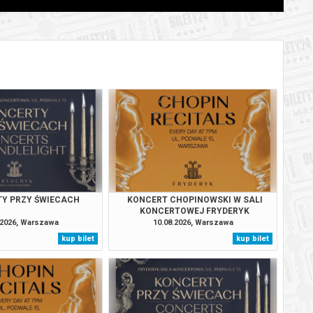
BILETY
od 95,00 pln
szawie
BILETY
od 95,00 pln
szawie
BILETY
od 95,00 pln
szawie
BILETY
od 95,00 pln
szawie
BILETY
od 95,00 pln
szawie
Y PRZY ŚWIECACH
KONCERT CHOPINOWSKI W SALI
BILETY
KONCERTOWEJ FRYDERYK
od 95,00 pln
szawie
.2026, Warszawa
10.08.2026, Warszawa
kup bilet
kup bilet
BILETY
od 95,00 pln
szawie
BILETY
od 95,00 pln
szawie