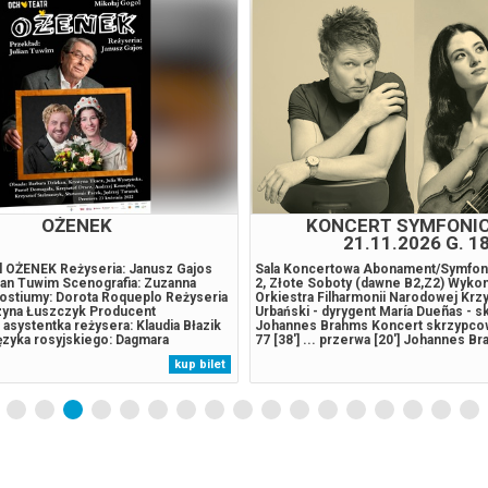
026 , g. 21:00
(wtorek)
Fryderyk Concert Hall w War
026 , g. 21:00
(środa)
Fryderyk Concert Hall w War
026 , g. 21:00
(czwartek)
Fryderyk Concert Hall w War
026 , g. 21:00
(piątek)
Fryderyk Concert Hall w War
OŻENEK
KONCERT SYMFONI
21.11.2026 G. 1
026 , g. 21:00
(sobota)
Fryderyk Concert Hall w War
l OŻENEK Reżyseria: Janusz Gajos
Sala Koncertowa Abonament/Symfon
ian Tuwim Scenografia: Zuzanna
2, Złote Soboty (dawne B2,Z2) Wyko
ostiumy: Dorota Roqueplo Reżyseria
Orkiestra Filharmonii Narodowej Krz
rzyna Łuszczyk Producent
Urbański - dyrygent María Dueñas - 
026 , g. 21:00
(niedziela)
Fryderyk Concert Hall w War
asystentka reżysera: Klaudia Błazik
Johannes Brahms Koncert skrzypcow
ęzyka rosyjskiego: Dagmara
77 [38'] ... przerwa [20'] Johannes Br
ystentka kostiumografki: Marzena
Symfonia D-dur op. 73 [40']******* B
kup bilet
a Asystentka ds. scenografii i
zakupy w Bilety24. W przypadku odwo
026 , g. 21:00
(poniedziałek)
Fryderyk Concert Hall w War
ałgorzata Domańska Asystent
wydarzenia, gwarantujemy automatyc
.
środków...
026 , g. 21:00
(wtorek)
Fryderyk Concert Hall w War