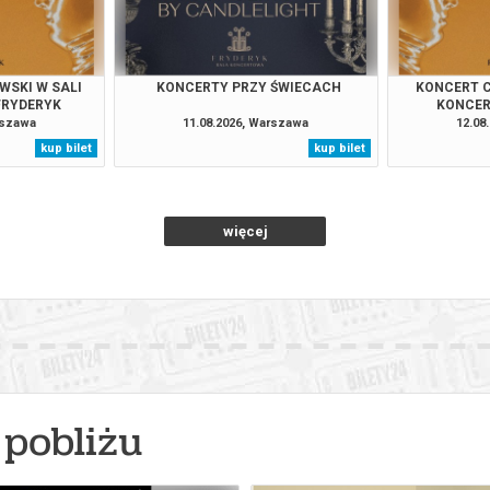
026 , g. 21:00
(niedziela)
Fryderyk Concert Hall w War
026 , g. 21:00
(poniedziałek)
Fryderyk Concert Hall w War
WSKI W SALI
KONCERTY PRZY ŚWIECACH
KONCERT C
FRYDERYK
KONCER
rszawa
11.08.2026, Warszawa
12.08
026 , g. 21:00
(wtorek)
Fryderyk Concert Hall w War
kup bilet
kup bilet
026 , g. 21:00
(środa)
Fryderyk Concert Hall w War
więcej
026 , g. 21:00
(czwartek)
Fryderyk Concert Hall w War
026 , g. 21:00
(piątek)
Fryderyk Concert Hall w War
026 , g. 21:00
(sobota)
Fryderyk Concert Hall w War
026 , g. 21:00
(niedziela)
Fryderyk Concert Hall w War
pobliżu
026 , g. 21:00
(poniedziałek)
Fryderyk Concert Hall w War