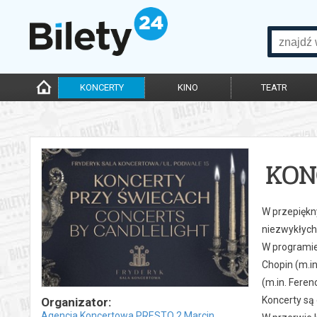
KONCERTY
KINO
TEATR
KON
W przepiękn
niezwykłych
W programie
Chopin (m.i
(m.in. Feren
Koncerty są
Organizator:
Agencja Koncertowa PRESTO 2 Marcin