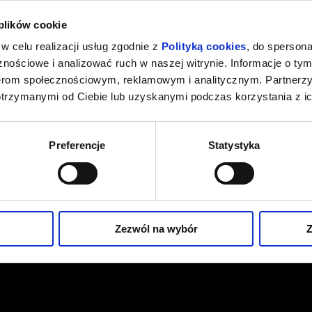
026 , g. 21:00
(czwartek)
Fryderyk Concert Hall w War
 plików cookie
w celu realizacji usług zgodnie z
Polityką cookies
, do spersona
026 , g. 21:00
(piątek)
Fryderyk Concert Hall w War
nościowe i analizować ruch w naszej witrynie. Informacje o tym
nerom społecznościowym, reklamowym i analitycznym. Partnerz
026 , g. 21:00
(sobota)
Fryderyk Concert Hall w War
otrzymanymi od Ciebie lub uzyskanymi podczas korzystania z ic
026 , g. 21:00
(niedziela)
Fryderyk Concert Hall w War
Preferencje
Statystyka
026 , g. 21:00
(poniedziałek)
Fryderyk Concert Hall w War
026 , g. 21:00
(wtorek)
Fryderyk Concert Hall w War
Zezwól na wybór
Z
026 , g. 21:00
(środa)
Fryderyk Concert Hall w War
026 , g. 21:00
(czwartek)
Fryderyk Concert Hall w War
026 , g. 21:00
(piątek)
Fryderyk Concert Hall w War