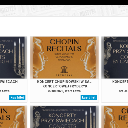
026 , g. 21:00
(sobota)
Fryderyk Concert Hall w War
026 , g. 21:00
(niedziela)
Fryderyk Concert Hall w War
026 , g. 21:00
(poniedziałek)
Fryderyk Concert Hall w War
026 , g. 21:00
(wtorek)
Fryderyk Concert Hall w War
026 , g. 21:00
(środa)
Fryderyk Concert Hall w War
 ŚWIECACH
KONCERT CHOPINOWSKI W SALI
KONCERT
KONCERTOWEJ FRYDERYK
026 , g. 21:00
(czwartek)
Fryderyk Concert Hall w War
rszawa
09.08.2026, Warszawa
09.08
kup bilet
kup bilet
026 , g. 21:00
(piątek)
Fryderyk Concert Hall w War
026 , g. 21:00
(sobota)
Fryderyk Concert Hall w War