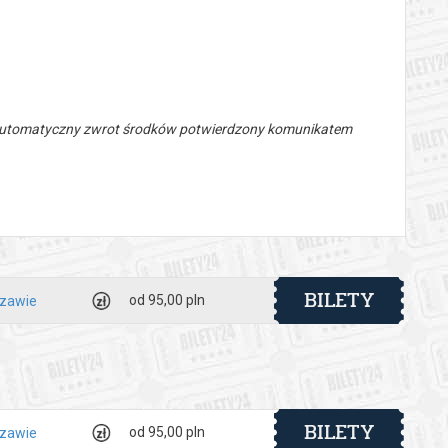
 automatyczny zwrot środków potwierdzony komunikatem
BILETY
od 95,00 pln
szawie
BILETY
od 95,00 pln
szawie