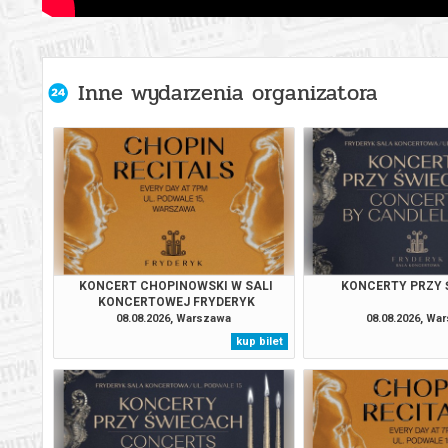
Warszawa
05.09.2
Inne wydarzenia organizatora
Warszawa
06.09.2
Warszawa
07.09.2
Warszawa
08.09.2
Warszawa
09.09.2
KONCERT CHOPINOWSKI W SALI
KONCERTY PRZY
KONCERTOWEJ FRYDERYK
Warszawa
10.09.2
08.08.2026, Warszawa
08.08.2026, Wa
kup bilet
Warszawa
11.09.2
Warszawa
12.09.2