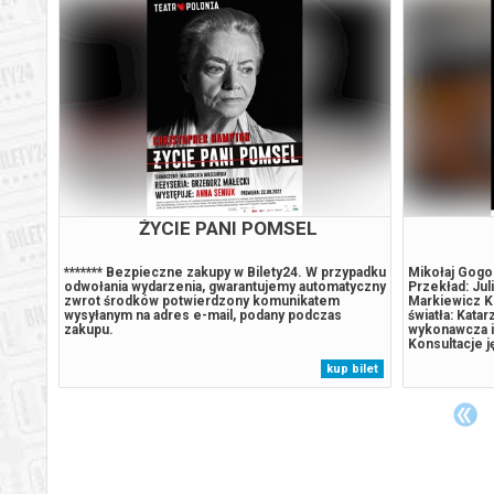
Warszawa
22.09.2
Warszawa
23.09.2
Warszawa
24.09.2
Warszawa
25.09.2
IEKA
ŻYCIE PANI POMSEL
Warszawa
26.09.2
ej
******* Bezpieczne zakupy w Bilety24. W przypadku
Mikołaj Gogo
odwołania wydarzenia, gwarantujemy automatyczny
Przekład: Jul
zwrot środków potwierdzony komunikatem
Markiewicz K
dów
wysyłanym na adres e-mail, podany podczas
światła: Kata
Warszawa
27.09.2
ami
zakupu.
wykonawcza i 
się
Konsultacje j
usa i
Kłosińska As
 bilet
kup bilet
i nie
Wojciechowsk
Warszawa
28.09.2
kostiumów: M
producentki..
Warszawa
29.09.2