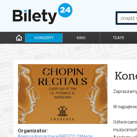
KONCERTY
KINO
TEATR
Kon
Zapraszamy 
W najpiękni
Odtwórcami 
muzycznych 
Organizator:
Agencja Koncertowa PRESTO 2 Marcin