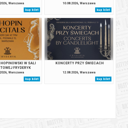
.2026, Warszawa
10.08.2026, Warszawa
kup bilet
kup bilet
BILETY
od 65,00 pln
szawie
BILETY
od 65,00 pln
szawie
BILETY
od 95,00 pln
szawie
BILETY
od 65,00 pln
szawie
HOPINOWSKI W SALI
KONCERTY PRZY ŚWIECACH
TOWEJ FRYDERYK
BILETY
.2026, Warszawa
12.08.2026, Warszawa
od 65,00 pln
szawie
kup bilet
kup bilet
BILETY
od 65,00 pln
szawie
BILETY
od 65,00 pln
szawie
BILETY
od 95,00 pln
szawie