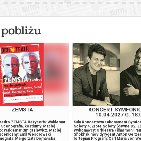
026 , g. 14:00
(niedziela)
Fryderyk Concert Hall w War
026 , g. 15:30
(niedziela)
Fryderyk Concert Hall w War
pobliżu
026 , g. 19:00
(niedziela)
Fryderyk Concert Hall w War
026 , g. 20:55
(niedziela)
Fryderyk Concert Hall w War
026 , g. 14:30
(poniedziałek)
Fryderyk Concert Hall w War
026 , g. 16:00
(poniedziałek)
Fryderyk Concert Hall w War
026 , g. 17:30
(poniedziałek)
Fryderyk Concert Hall w War
ZEMSTA
KONCERT SYMFONI
10.04.2027 G. 18:
026 , g. 19:00
(poniedziałek)
Fryderyk Concert Hall w War
redro ZEMSTA Reżyseria: Waldemar
Sala Koncertowa / abonament Symfo
 Scenografia, kostiumy: Maciej
Soboty 4, Złote Soboty (dawne D2, Z
ło: Waldemar Śmigasiewicz, Maciej
Wykonawcy: Orkiestra Filharmonii N
sceniczny: Emil Wesołowski
Shokhakimov dyrygent Anton Gerze
026 , g. 20:55
(poniedziałek)
Fryderyk Concert Hall w War
nografa: Małgorzata Domańska
fortepian Program: Carl Maria von W