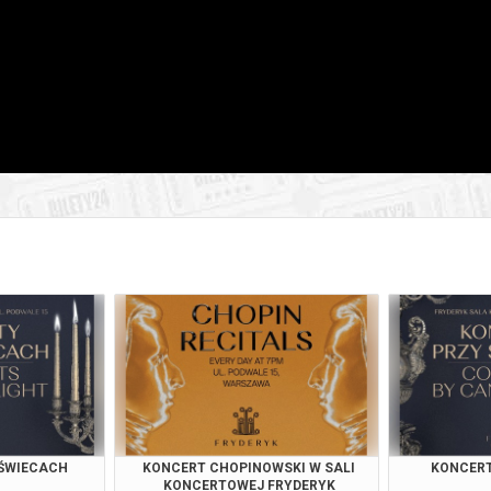
026 , g. 19:00
(środa)
Fryderyk Concert Hall w War
026 , g. 20:55
(środa)
Fryderyk Concert Hall w War
026 , g. 14:30
(czwartek)
Fryderyk Concert Hall w War
026 , g. 16:00
(czwartek)
Fryderyk Concert Hall w War
026 , g. 17:30
(czwartek)
Fryderyk Concert Hall w War
026 , g. 19:00
(czwartek)
Fryderyk Concert Hall w War
026 , g. 20:55
(czwartek)
Fryderyk Concert Hall w War
026 , g. 14:30
(piątek)
Fryderyk Concert Hall w War
 ŚWIECACH
KONCERT CHOPINOWSKI W SALI
KONCERT
KONCERTOWEJ FRYDERYK
026 , g. 16:00
(piątek)
Fryderyk Concert Hall w War