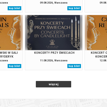
rszawa
09.08.2026, Warszawa
09.08
kup bilet
kup bilet
026 , g. 17:30
(piątek)
Fryderyk Concert Hall w War
026 , g. 19:00
(piątek)
Fryderyk Concert Hall w War
026 , g. 20:55
(piątek)
Fryderyk Concert Hall w War
026 , g. 14:30
(sobota)
Fryderyk Concert Hall w War
WSKI W SALI
KONCERTY PRZY ŚWIECACH
KONCERT C
FRYDERYK
KONCER
rszawa
11.08.2026, Warszawa
12.08
026 , g. 16:00
(sobota)
Fryderyk Concert Hall w War
kup bilet
kup bilet
026 , g. 17:30
(sobota)
Fryderyk Concert Hall w War
więcej
026 , g. 19:00
(sobota)
Fryderyk Concert Hall w War
026 , g. 20:55
(sobota)
Fryderyk Concert Hall w War