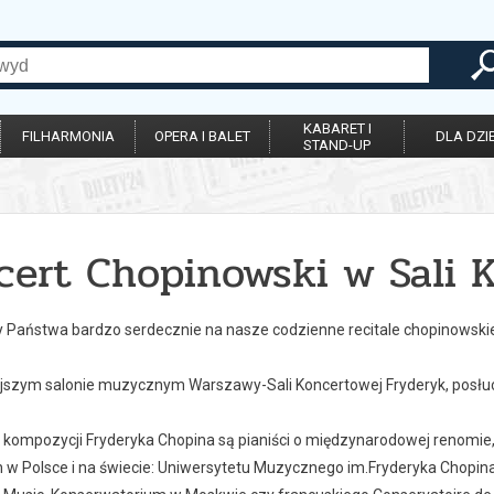
KABARET I
FILHARMONIA
OPERA I BALET
DLA DZIE
STAND-UP
cert Chopinowski w Sali 
Państwa bardzo serdecznie na nasze codzienne recitale chopinowski
ejszym salonie muzycznym Warszawy-Sali Koncertowej Fryderyk, posłuc
kompozycji Fryderyka Chopina są pianiści o międzynarodowej renomie,
w Polsce i na świecie: Uniwersytetu Muzycznego im.Fryderyka Chopina w