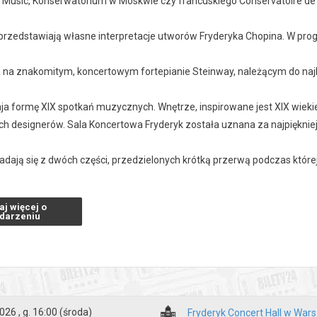
Music, Konserwatorium w Moskwie czy francuskiego Conservatoire de 
i przedstawiają własne interpretacje utworów Fryderyka Chopina. W pr
ja na znakomitym, koncertowym fortepianie Steinway, należącym do naj
ja formę XIX spotkań muzycznych. Wnętrze, inspirowane jest XIX wiekie
ch designerów. Sala Koncertowa Fryderyk została uznana za najpiękni
ładają się z dwóch części, przedzielonych krótką przerwą podczas któr
 koncertu: 1 godzina.
aj więcej o
darzeniu
 15 min przed koncertem.
zakupy w Bilety24. W przypadku odwołania wydarzenia, gwarantujemy
a adres e-mail, podany podczas zakupu.
026 , g. 16:00
(środa)
Fryderyk Concert Hall w War