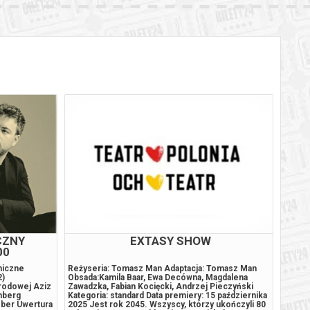
BILETY
od 65,00 pln
szawie
BILETY
od 65,00 pln
szawie
BILETY
od 65,00 pln
szawie
BILETY
od 95,00 pln
szawie
BILETY
od 65,00 pln
szawie
BILETY
od 65,00 pln
szawie
BILETY
od 65,00 pln
szawie
CZNY
EXTASY SHOW
00
BILETY
od 65,00 pln
szawie
niczne
Reżyseria: Tomasz Man Adaptacja: Tomasz Man
Małżeń
2)
Obsada:Kamila Baar, Ewa Decówna, Magdalena
wspóln
arodowej Aziz
Zawadzka, Fabian Kocięcki, Andrzej Pieczyński
związe
BILETY
nberg
Kategoria: standard Data premiery: 15 października
weeken
od 95,00 pln
szawie
eber Uwertura
2025 Jest rok 2045. Wszyscy, którzy ukończyli 80
sobą t