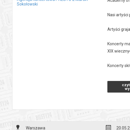
Academy of 
Sokołowski
Nasi artyśc
Artyści gra
Koncerty ma
XIX wieczny
Koncerty sk
Czas trwania
czyt
wy
Zapraszamy
*******
Bezpieczne 
wysyłanym n
Warszawa
20.05.2