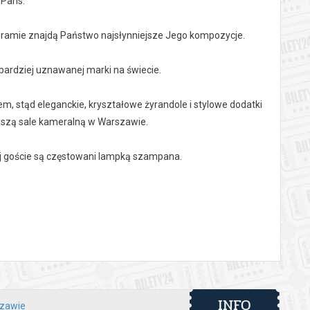
Paris.
ogramie znajdą Państwo najsłynniejsze Jego kompozycje.
bardziej uznawanej marki na świecie.
m, stąd eleganckie, kryształowe żyrandole i stylowe dodatki
ejszą sale kameralną w Warszawie.
ej goście są częstowani lampką szampana.
 automatyczny zwrot środków potwierdzony komunikatem
INFO
szawie