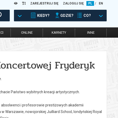
ZAREJESTRUJ SIĘ
ZALOGUJ SIĘ
PL
/
EN
KIEDY?
GDZIE?
CO?
CI
ONLINE
KARNETY
INNE
Koncertowej Fryderyk
e.
hacie Państwo wybitnych kreacji artystycznych.
 absolwenci i profesorowie prestiżowych akademii
 Warszawie, nowojorskiej Juilliard School, londyńskiej Royal