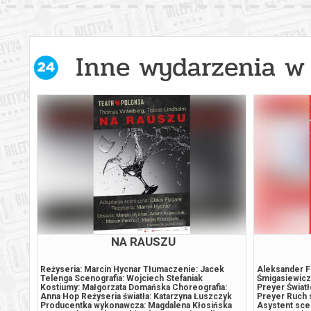
Warszawa
16.08.2
Warszawa
16.08.2
Inne wydarzenia w 
Warszawa
16.08.2
Warszawa
16.08.2
Warszawa
17.08.2
Warszawa
17.08.2
Warszawa
17.08.2
NA RAUSZU
Warszawa
17.08.2
h od
Reżyseria: Marcin Hycnar Tłumaczenie: Jacek
Aleksander F
Telenga Scenografia: Wojciech Stefaniak
Śmigasiewicz
ykłych
Kostiumy: Małgorzata Domańska Choreografia:
Preyer Świat
Nie
Anna Hop Reżyseria światła: Katarzyna Łuszczyk
Preyer Ruch 
Warszawa
17.08.2
jąca
Producentka wykonawcza: Magdalena Kłosińska
Asystent sce