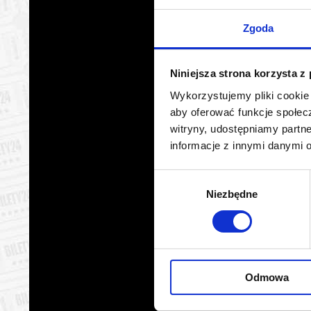
Warszawa
10.08.2
Zgoda
Warszawa
11.08.2
Niniejsza strona korzysta z
Warszawa
11.08.2
Wykorzystujemy pliki cookie 
aby oferować funkcje społecz
Warszawa
11.08.2
witryny, udostępniamy part
informacje z innymi danymi 
Warszawa
11.08.2
Wybór
Warszawa
11.08.2
Niezbędne
zgody
Warszawa
12.08.2
Warszawa
12.08.2
Odmowa
Warszawa
12.08.2