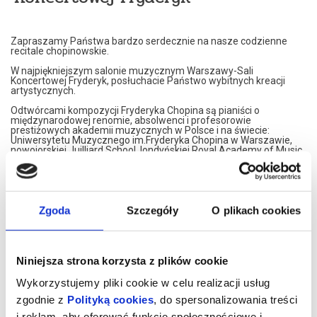
Zapraszamy Państwa bardzo serdecznie na nasze codzienne
recitale chopinowskie.
W najpiękniejszym salonie muzycznym Warszawy-Sali
Koncertowej Fryderyk, posłuchacie Państwo wybitnych kreacji
artystycznych.
Odtwórcami kompozycji Fryderyka Chopina są pianiści o
międzynarodowej renomie, absolwenci i profesorowie
prestiżowych akademii muzycznych w Polsce i na świecie:
Uniwersytetu Muzycznego im.Fryderyka Chopina w Warszawie,
nowojorskiej Juilliard School, londyńskiej Royal Academy of Music,
Konserwatorium w Moskwie czy francuskiego Conservatoire de
Paris.
Nasi artyści przedstawiają własne interpretacje utworów
Fryderyka Chopina. W programie znajdą Państwo najsłynniejsze
Jego kompozycje.
Zgoda
Szczegóły
O plikach cookies
Artyści graja na znakomitym, koncertowym fortepianie Steinway,
należącym do najbardziej uznawanej marki na świecie.
Koncerty maja formę XIX spotkań muzycznych. Wnętrze,
Niniejsza strona korzysta z plików cookie
inspirowane jest XIX wiekiem, stąd eleganckie, kryształowe
żyrandole i stylowe dodatki XIX wiecznych designerów. Sala
Wykorzystujemy pliki cookie w celu realizacji usług
Koncertowa Fryderyk została uznana za najpiękniejszą sale
kameralną w Warszawie.
zgodnie z
Polityką cookies
, do spersonalizowania treści
i reklam, aby oferować funkcje społecznościowe i