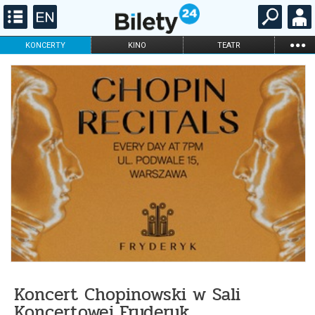
...
KONCERTY
KINO
TEATR
KABARET I
FILHARMONIA
OPERA I BALET
STAND-UP
DLA DZIECI
ONLINE
KARNETY
Koncert Chopinowski w Sali
Koncertowej Fryderyk