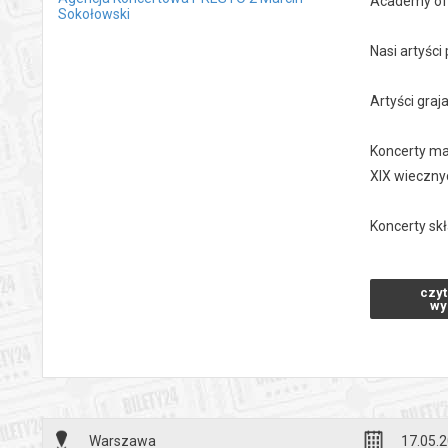
Academy of 
Sokołowski
Nasi artyśc
Artyści gra
Koncerty ma
XIX wieczny
Koncerty sk
Czas trwania
czyt
wy
Zapraszamy
*******
Bezpieczne 
wysyłanym n
Warszawa
17.05.2