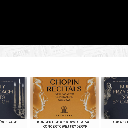
026 , g. 19:00
(wtorek)
Fryderyk Concert Hall w War
026 , g. 20:55
(wtorek)
Fryderyk Concert Hall w War
026 , g. 14:30
(środa)
Fryderyk Concert Hall w War
026 , g. 16:00
(środa)
Fryderyk Concert Hall w War
026 , g. 17:30
(środa)
Fryderyk Concert Hall w War
026 , g. 19:00
(środa)
Fryderyk Concert Hall w War
026 , g. 20:55
(środa)
Fryderyk Concert Hall w War
026 , g. 14:30
(czwartek)
Fryderyk Concert Hall w War
 ŚWIECACH
KONCERT CHOPINOWSKI W SALI
KONCERT
KONCERTOWEJ FRYDERYK
026 , g. 16:00
(czwartek)
Fryderyk Concert Hall w War