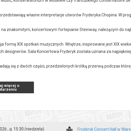
Music, Konserwatorium w Moskwie czy francuskiego Conservatoire de 
i przedstawiają własne interpretacje utworów Fryderyka Chopina. W pr
ja na znakomitym, koncertowym fortepianie Steinway, należącym do naj
ja formę XIX spotkań muzycznych. Wnętrze, inspirowane jest XIX wiekie
ch designerów. Sala Koncertowa Fryderyk została uznana za najpiękni
ładają się z dwóch części, przedzielonych krótką przerwą podczas któr
 koncertu: 1 godzina.
aj więcej o
darzeniu
 15 min przed koncertem.
zakupy w Bilety24. W przypadku odwołania wydarzenia, gwarantujemy
a adres e-mail, podany podczas zakupu.
026 , g. 15:30
(niedziela)
Fryderyk Concert Hall w War