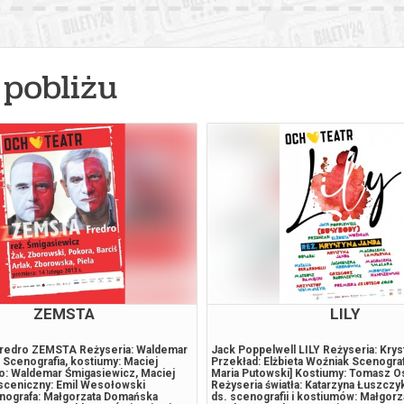
026 , g. 14:30
(sobota)
Fryderyk Concert Hall w War
026 , g. 16:00
(sobota)
Fryderyk Concert Hall w War
pobliżu
026 , g. 17:30
(sobota)
Fryderyk Concert Hall w War
026 , g. 19:00
(sobota)
Fryderyk Concert Hall w War
026 , g. 20:55
(sobota)
Fryderyk Concert Hall w War
026 , g. 14:00
(niedziela)
Fryderyk Concert Hall w War
026 , g. 15:30
(niedziela)
Fryderyk Concert Hall w War
ZEMSTA
LILY
026 , g. 19:00
(niedziela)
Fryderyk Concert Hall w War
redro ZEMSTA Reżyseria: Waldemar
Jack Poppelwell LILY Reżyseria: Krys
 Scenografia, kostiumy: Maciej
Przekład: Elżbieta Woźniak Scenograf
ło: Waldemar Śmigasiewicz, Maciej
Maria Putowski] Kostiumy: Tomasz O
sceniczny: Emil Wesołowski
Reżyseria światła: Katarzyna Łuszczy
026 , g. 20:55
(niedziela)
Fryderyk Concert Hall w War
nografa: Małgorzata Domańska
ds. scenografii i kostiumów: Małgor