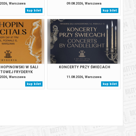
.2026, Warszawa
09.08.2026, Warszawa
kup bilet
kup bilet
BILETY
od 65,00 pln
szawie
BILETY
od 65,00 pln
szawie
BILETY
od 95,00 pln
szawie
BILETY
od 65,00 pln
szawie
HOPINOWSKI W SALI
KONCERTY PRZY ŚWIECACH
TOWEJ FRYDERYK
BILETY
.2026, Warszawa
11.08.2026, Warszawa
od 65,00 pln
szawie
kup bilet
kup bilet
BILETY
od 65,00 pln
szawie
BILETY
od 65,00 pln
szawie
BILETY
od 95,00 pln
szawie