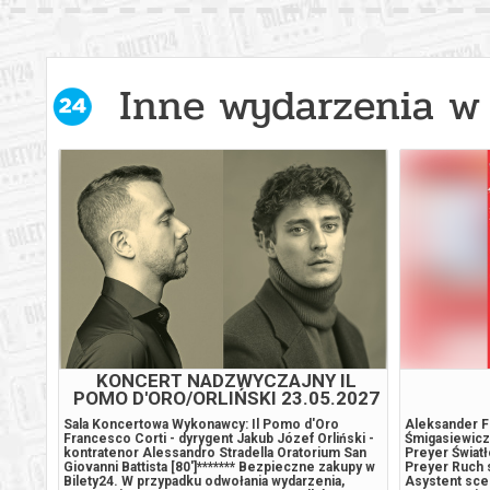
Warszawa
15.08.2
Warszawa
15.08.2
Inne wydarzenia w 
Warszawa
15.08.2
Warszawa
15.08.2
Warszawa
15.08.2
Warszawa
16.08.2
Warszawa
16.08.2
IA
KONCERT NADZWYCZAJNY IL
POMO D'ORO/ORLIŃSKI 23.05.2027
G. 18
Warszawa
16.08.2
onament
Sala Koncertowa Wykonawcy: Il Pomo d'Oro
Aleksander F
e, 7–
Francesco Corti - dyrygent Jakub Józef Orliński -
Śmigasiewicz
n Maja
kontratenor Alessandro Stradella Oratorium San
Preyer Świat
Natalia
Giovanni Battista [80']******* Bezpieczne zakupy w
Preyer Ruch 
Warszawa
16.08.2
zela
Bilety24. W przypadku odwołania wydarzenia,
Asystent sce