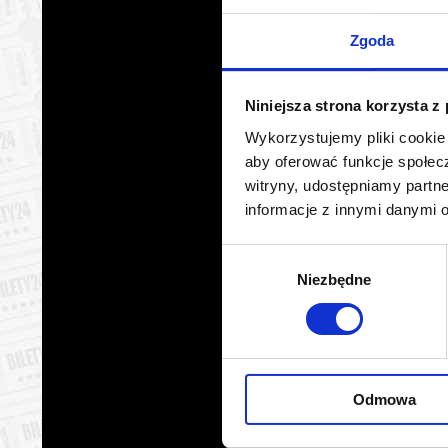
Warszawa
09.08.2
Zgoda
Warszawa
10.08.2
Niniejsza strona korzysta z
Warszawa
10.08.2
Wykorzystujemy pliki cookie 
aby oferować funkcje społecz
Warszawa
10.08.2
witryny, udostępniamy part
informacje z innymi danymi 
Warszawa
10.08.2
Wybór
Warszawa
10.08.2
Niezbędne
zgody
Warszawa
11.08.2
Warszawa
11.08.2
Odmowa
Warszawa
11.08.2