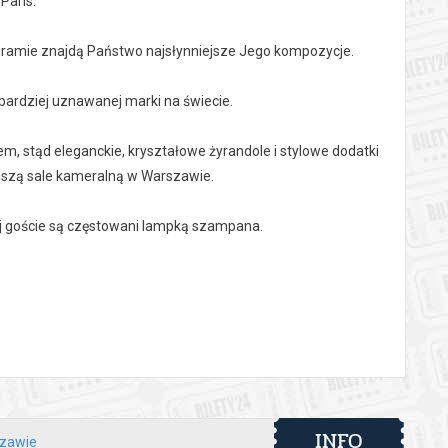
Paris.
ogramie znajdą Państwo najsłynniejsze Jego kompozycje.
bardziej uznawanej marki na świecie.
m, stąd eleganckie, kryształowe żyrandole i stylowe dodatki
ejszą sale kameralną w Warszawie.
ej goście są częstowani lampką szampana.
 automatyczny zwrot środków potwierdzony komunikatem
INFO
szawie