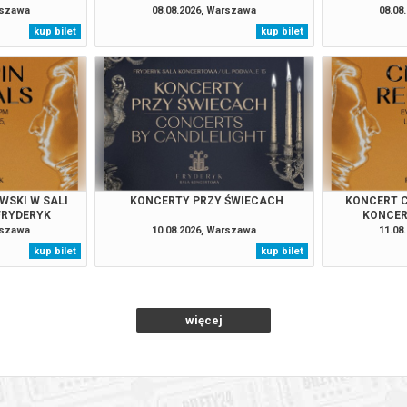
rszawa
08.08.2026, Warszawa
08.08
kup bilet
kup bilet
026 , g. 17:30
(czwartek)
Fryderyk Concert Hall w War
026 , g. 19:00
(czwartek)
Fryderyk Concert Hall w War
026 , g. 20:55
(czwartek)
Fryderyk Concert Hall w War
026 , g. 14:30
(piątek)
Fryderyk Concert Hall w War
WSKI W SALI
KONCERTY PRZY ŚWIECACH
KONCERT C
FRYDERYK
KONCER
rszawa
10.08.2026, Warszawa
11.08
026 , g. 16:00
(piątek)
Fryderyk Concert Hall w War
kup bilet
kup bilet
026 , g. 17:30
(piątek)
Fryderyk Concert Hall w War
więcej
026 , g. 19:00
(piątek)
Fryderyk Concert Hall w War
026 , g. 20:55
(piątek)
Fryderyk Concert Hall w War