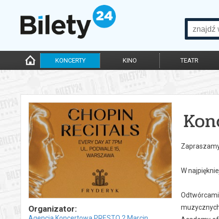
KONCERTY
KINO
TEATR
Kon
Zapraszamy 
W najpiękni
Odtwórcami 
muzycznych 
Organizator:
Agencja Koncertowa PRESTO 2 Marcin