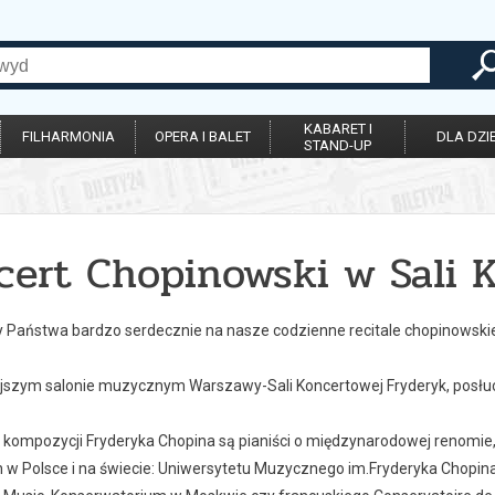
KABARET I
FILHARMONIA
OPERA I BALET
DLA DZIE
STAND-UP
cert Chopinowski w Sali 
Państwa bardzo serdecznie na nasze codzienne recitale chopinowski
ejszym salonie muzycznym Warszawy-Sali Koncertowej Fryderyk, posłuc
kompozycji Fryderyka Chopina są pianiści o międzynarodowej renomie,
w Polsce i na świecie: Uniwersytetu Muzycznego im.Fryderyka Chopina w