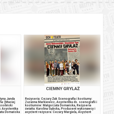
BILETY
od 65,00 pln
szawie
BILETY
od 65,00 pln
szawie
BILETY
od 65,00 pln
szawie
BILETY
od 65,00 pln
szawie
BILETY
od 95,00 pln
szawie
BILETY
od 65,00 pln
szawie
BILETY
od 65,00 pln
szawie
CIEMNY GRYLAŻ
BILETY
od 65,00 pln
szawie
tyna Janda
Reżyseria: Cezary Żak Scenografia i kostiumy:
„Zemst
ia: [Maciej
Zuzanna Markiewicz, Asystentka ds. scenografii i
najsły
ssoliński
kostiumów: Małgorzata Domańska, Reżyseria
niemal
BILETY
k Asystentka
światła: Karolina Gębska, Producent wykonawcy i
Polakó
od 95,00 pln
szawie
zata Domańska
asystent reżysera: Cezary Margiela, Asystent
granym