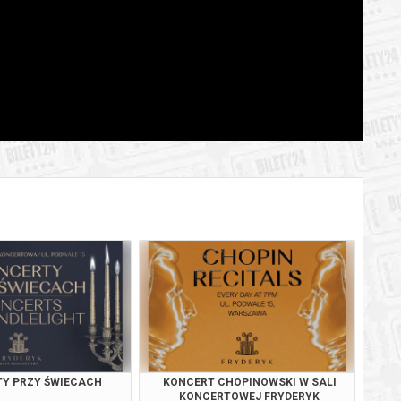
BILETY
od 65,00 pln
szawie
BILETY
od 95,00 pln
szawie
BILETY
od 65,00 pln
szawie
BILETY
od 65,00 pln
szawie
BILETY
od 65,00 pln
szawie
BILETY
od 65,00 pln
szawie
BILETY
od 95,00 pln
szawie
BILETY
od 65,00 pln
szawie
Y PRZY ŚWIECACH
KONCERT CHOPINOWSKI W SALI
BILETY
KONCERTOWEJ FRYDERYK
od 65,00 pln
szawie