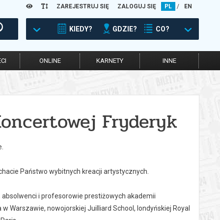
ZAREJESTRUJ SIĘ
ZALOGUJ SIĘ
PL
/
EN
KIEDY?
GDZIE?
CO?
CI
ONLINE
KARNETY
INNE
Koncertowej Fryderyk
e.
hacie Państwo wybitnych kreacji artystycznych.
 absolwenci i profesorowie prestiżowych akademii
 Warszawie, nowojorskiej Juilliard School, londyńskiej Royal