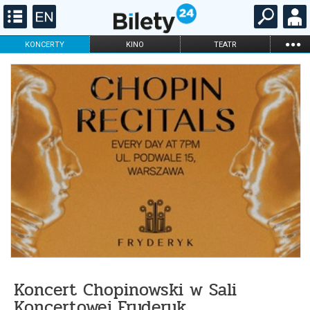
...
KONCERTY
KINO
TEATR
KABARET I
FILHARMONIA
OPERA I BALET
STAND-UP
DLA DZIECI
ONLINE
KARNETY
Koncert Chopinowski w Sali
Koncertowej Fryderyk