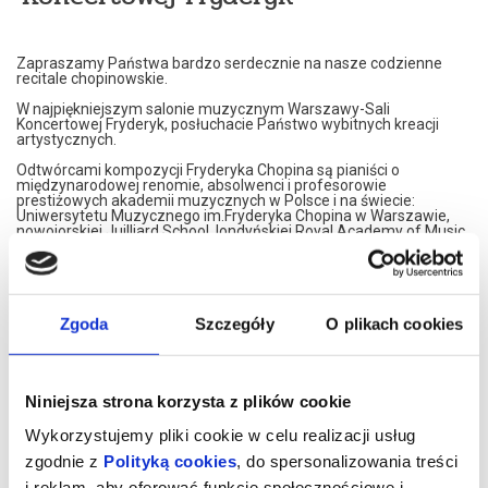
Zapraszamy Państwa bardzo serdecznie na nasze codzienne
recitale chopinowskie.
W najpiękniejszym salonie muzycznym Warszawy-Sali
Koncertowej Fryderyk, posłuchacie Państwo wybitnych kreacji
artystycznych.
Odtwórcami kompozycji Fryderyka Chopina są pianiści o
międzynarodowej renomie, absolwenci i profesorowie
prestiżowych akademii muzycznych w Polsce i na świecie:
Uniwersytetu Muzycznego im.Fryderyka Chopina w Warszawie,
nowojorskiej Juilliard School, londyńskiej Royal Academy of Music,
Konserwatorium w Moskwie czy francuskiego Conservatoire de
Paris.
Nasi artyści przedstawiają własne interpretacje utworów
Fryderyka Chopina. W programie znajdą Państwo najsłynniejsze
Jego kompozycje.
Zgoda
Szczegóły
O plikach cookies
Artyści graja na znakomitym, koncertowym fortepianie Steinway,
należącym do najbardziej uznawanej marki na świecie.
Koncerty maja formę XIX spotkań muzycznych. Wnętrze,
Niniejsza strona korzysta z plików cookie
inspirowane jest XIX wiekiem, stąd eleganckie, kryształowe
żyrandole i stylowe dodatki XIX wiecznych designerów. Sala
Wykorzystujemy pliki cookie w celu realizacji usług
Koncertowa Fryderyk została uznana za najpiękniejszą sale
kameralną w Warszawie.
zgodnie z
Polityką cookies
, do spersonalizowania treści
i reklam, aby oferować funkcje społecznościowe i