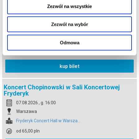
Zezwól na wszystkie
Koncert Chopinowski w Sali Koncertowej
Fryderyk
07.08.2026 , g. 14:30
Zezwól na wybór
Warszawa
Fryderyk Concert Hall w Warsza...
Odmowa
od 65,00 pln
kup bilet
Koncert Chopinowski w Sali Koncertowej
Fryderyk
07.08.2026 , g. 16:00
Warszawa
Fryderyk Concert Hall w Warsza...
od 65,00 pln