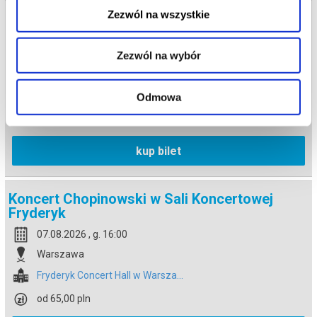
Zezwól na wszystkie
Koncert Chopinowski w Sali Koncertowej
Fryderyk
07.08.2026 , g. 14:30
Zezwól na wybór
Warszawa
Fryderyk Concert Hall w Warsza...
Odmowa
od 65,00 pln
kup bilet
Koncert Chopinowski w Sali Koncertowej
Fryderyk
07.08.2026 , g. 16:00
Warszawa
Fryderyk Concert Hall w Warsza...
od 65,00 pln