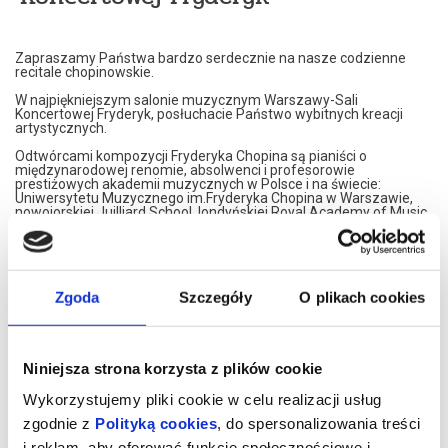
Zapraszamy Państwa bardzo serdecznie na nasze codzienne
recitale chopinowskie.
W najpiękniejszym salonie muzycznym Warszawy-Sali
Koncertowej Fryderyk, posłuchacie Państwo wybitnych kreacji
artystycznych.
Odtwórcami kompozycji Fryderyka Chopina są pianiści o
międzynarodowej renomie, absolwenci i profesorowie
prestiżowych akademii muzycznych w Polsce i na świecie:
Uniwersytetu Muzycznego im.Fryderyka Chopina w Warszawie,
nowojorskiej Juilliard School, londyńskiej Royal Academy of Music,
Konserwatorium w Moskwie czy francuskiego Conservatoire de
Paris.
Nasi artyści przedstawiają własne interpretacje utworów
Fryderyka Chopina. W programie znajdą Państwo najsłynniejsze
Jego kompozycje.
Zgoda
Szczegóły
O plikach cookies
Artyści graja na znakomitym, koncertowym fortepianie Steinway,
należącym do najbardziej uznawanej marki na świecie.
Koncerty maja formę XIX spotkań muzycznych. Wnętrze,
Niniejsza strona korzysta z plików cookie
inspirowane jest XIX wiekiem, stąd eleganckie, kryształowe
żyrandole i stylowe dodatki XIX wiecznych designerów. Sala
Wykorzystujemy pliki cookie w celu realizacji usług
Koncertowa Fryderyk została uznana za najpiękniejszą sale
kameralną w Warszawie.
zgodnie z
Polityką cookies
, do spersonalizowania treści
i reklam, aby oferować funkcje społecznościowe i