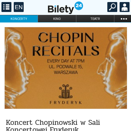
...
KONCERTY
KINO
TEATR
KABARET I
FILHARMONIA
OPERA I BALET
STAND-UP
DLA DZIECI
ONLINE
KARNETY
Koncert Chopinowski w Sali
Koncertowej Fryderyk