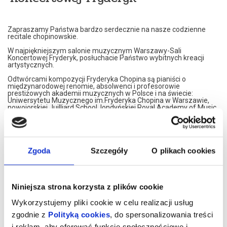
Zapraszamy Państwa bardzo serdecznie na nasze codzienne
recitale chopinowskie.
W najpiękniejszym salonie muzycznym Warszawy-Sali
Koncertowej Fryderyk, posłuchacie Państwo wybitnych kreacji
artystycznych.
Odtwórcami kompozycji Fryderyka Chopina są pianiści o
międzynarodowej renomie, absolwenci i profesorowie
prestiżowych akademii muzycznych w Polsce i na świecie:
Uniwersytetu Muzycznego im.Fryderyka Chopina w Warszawie,
nowojorskiej Juilliard School, londyńskiej Royal Academy of Music,
Konserwatorium w Moskwie czy francuskiego Conservatoire de
Paris.
Nasi artyści przedstawiają własne interpretacje utworów
Fryderyka Chopina. W programie znajdą Państwo najsłynniejsze
Jego kompozycje.
Zgoda
Szczegóły
O plikach cookies
Artyści graja na znakomitym, koncertowym fortepianie Steinway,
należącym do najbardziej uznawanej marki na świecie.
Koncerty maja formę XIX spotkań muzycznych. Wnętrze,
Niniejsza strona korzysta z plików cookie
inspirowane jest XIX wiekiem, stąd eleganckie, kryształowe
żyrandole i stylowe dodatki XIX wiecznych designerów. Sala
Wykorzystujemy pliki cookie w celu realizacji usług
Koncertowa Fryderyk została uznana za najpiękniejszą sale
kameralną w Warszawie.
zgodnie z
Polityką cookies
, do spersonalizowania treści
i reklam, aby oferować funkcje społecznościowe i