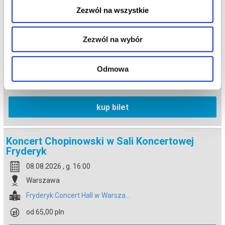
Zezwól na wszystkie
Koncert Chopinowski w Sali Koncertowej
Fryderyk
08.08.2026 , g. 14:30
Zezwól na wybór
Warszawa
Fryderyk Concert Hall w Warsza...
Odmowa
od 65,00 pln
kup bilet
Koncert Chopinowski w Sali Koncertowej
Fryderyk
08.08.2026 , g. 16:00
Warszawa
Fryderyk Concert Hall w Warsza...
od 65,00 pln