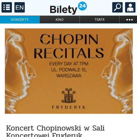
...
KONCERTY
KINO
TEATR
KABARET I
FILHARMONIA
OPERA I BALET
STAND-UP
DLA DZIECI
ONLINE
KARNETY
Koncert Chopinowski w Sali
Koncertowej Fryderyk