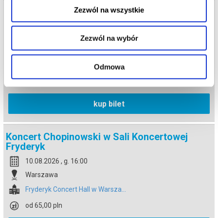
Zezwól na wszystkie
Koncert Chopinowski w Sali Koncertowej
Fryderyk
10.08.2026 , g. 14:30
Zezwól na wybór
Warszawa
Fryderyk Concert Hall w Warsza...
Odmowa
od 65,00 pln
kup bilet
Koncert Chopinowski w Sali Koncertowej
Fryderyk
10.08.2026 , g. 16:00
Warszawa
Fryderyk Concert Hall w Warsza...
od 65,00 pln