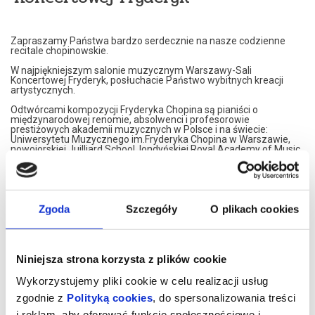
Zapraszamy Państwa bardzo serdecznie na nasze codzienne
recitale chopinowskie.
W najpiękniejszym salonie muzycznym Warszawy-Sali
Koncertowej Fryderyk, posłuchacie Państwo wybitnych kreacji
artystycznych.
Odtwórcami kompozycji Fryderyka Chopina są pianiści o
międzynarodowej renomie, absolwenci i profesorowie
prestiżowych akademii muzycznych w Polsce i na świecie:
Uniwersytetu Muzycznego im.Fryderyka Chopina w Warszawie,
nowojorskiej Juilliard School, londyńskiej Royal Academy of Music,
Konserwatorium w Moskwie czy francuskiego Conservatoire de
Paris.
Nasi artyści przedstawiają własne interpretacje utworów
Fryderyka Chopina. W programie znajdą Państwo najsłynniejsze
Jego kompozycje.
Zgoda
Szczegóły
O plikach cookies
Artyści graja na znakomitym, koncertowym fortepianie Steinway,
należącym do najbardziej uznawanej marki na świecie.
Koncerty maja formę XIX spotkań muzycznych. Wnętrze,
Niniejsza strona korzysta z plików cookie
inspirowane jest XIX wiekiem, stąd eleganckie, kryształowe
żyrandole i stylowe dodatki XIX wiecznych designerów. Sala
Wykorzystujemy pliki cookie w celu realizacji usług
Koncertowa Fryderyk została uznana za najpiękniejszą sale
kameralną w Warszawie.
zgodnie z
Polityką cookies
, do spersonalizowania treści
i reklam, aby oferować funkcje społecznościowe i