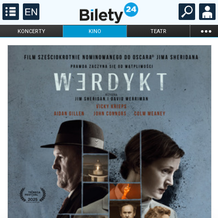
...
KONCERTY
KINO
TEATR
KABARET I
FILHARMONIA
OPERA I BALET
STAND-UP
DLA DZIECI
ONLINE
KARNETY