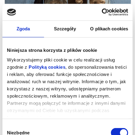
Zgoda
Szczegóły
O plikach cookies
Niniejsza strona korzysta z plików cookie
Wykorzystujemy pliki cookie w celu realizacji usług
zgodnie z
Polityką cookies
, do spersonalizowania treści
i reklam, aby oferować funkcje społecznościowe i
analizować ruch w naszej witrynie. Informacje o tym, jak
Werdykt
korzystasz z naszej witryny, udostępniamy partnerom
społecznościowym, reklamowym i analitycznym.
Partnerzy mogą połączyć te informacje z innymi danymi
90 minut czystego napięcia. Werdykt to fikcyjny proces
otrzymanymi od Ciebie lub uzyskanymi podczas
inspirowany prawdziwą, nierozstrzygniętą sprawą brutalnego
morderstwa w Irlandii. Czy dziennikarz Ian Bailey rzeczywiście
korzystania z ich usług.
zabił producentkę Sophie Toscan du Plantier?
Wybór
Dwunastu przysięgłych, sprzeczne dowody i emocje, które mogą
zmienić wszystko. Każdy argument ma znaczenie, a ostateczna
Niezbędne
zgody