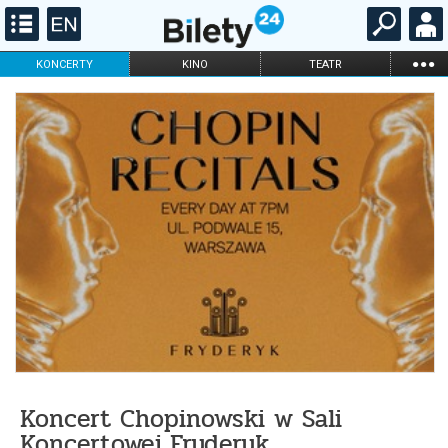
...
KONCERTY
KINO
TEATR
KABARET I
FILHARMONIA
OPERA I BALET
STAND-UP
DLA DZIECI
ONLINE
KARNETY
Koncert Chopinowski w Sali
Koncertowej Fryderyk