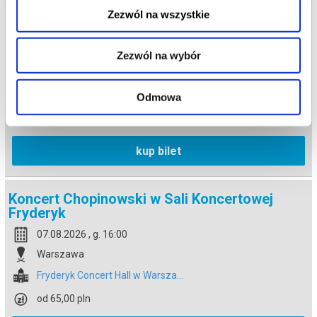
Zezwól na wszystkie
Koncert Chopinowski w Sali Koncertowej
Fryderyk
07.08.2026 , g. 14:30
Zezwól na wybór
Warszawa
Fryderyk Concert Hall w Warsza...
Odmowa
od 65,00 pln
kup bilet
Koncert Chopinowski w Sali Koncertowej
Fryderyk
07.08.2026 , g. 16:00
Warszawa
Fryderyk Concert Hall w Warsza...
od 65,00 pln