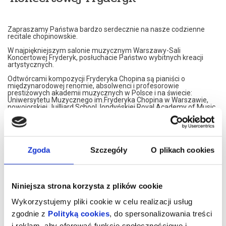
Zapraszamy Państwa bardzo serdecznie na nasze codzienne
recitale chopinowskie.
W najpiękniejszym salonie muzycznym Warszawy-Sali
Koncertowej Fryderyk, posłuchacie Państwo wybitnych kreacji
artystycznych.
Odtwórcami kompozycji Fryderyka Chopina są pianiści o
międzynarodowej renomie, absolwenci i profesorowie
prestiżowych akademii muzycznych w Polsce i na świecie:
Uniwersytetu Muzycznego im.Fryderyka Chopina w Warszawie,
nowojorskiej Juilliard School, londyńskiej Royal Academy of Music,
Konserwatorium w Moskwie czy francuskiego Conservatoire de
Paris.
Nasi artyści przedstawiają własne interpretacje utworów
Fryderyka Chopina. W programie znajdą Państwo najsłynniejsze
Jego kompozycje.
Zgoda
Szczegóły
O plikach cookies
Artyści graja na znakomitym, koncertowym fortepianie Steinway,
należącym do najbardziej uznawanej marki na świecie.
Koncerty maja formę XIX spotkań muzycznych. Wnętrze,
Niniejsza strona korzysta z plików cookie
inspirowane jest XIX wiekiem, stąd eleganckie, kryształowe
żyrandole i stylowe dodatki XIX wiecznych designerów. Sala
Wykorzystujemy pliki cookie w celu realizacji usług
Koncertowa Fryderyk została uznana za najpiękniejszą sale
kameralną w Warszawie.
zgodnie z
Polityką cookies
, do spersonalizowania treści
i reklam, aby oferować funkcje społecznościowe i