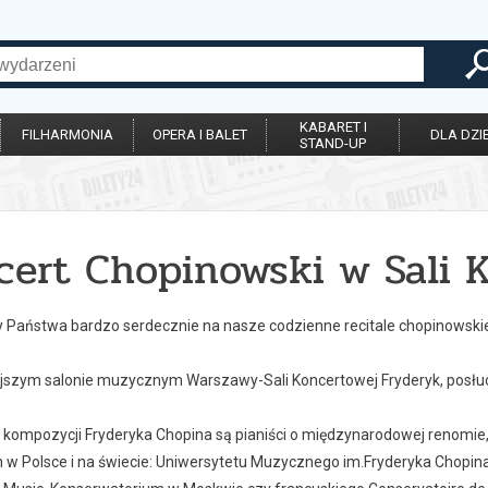
KABARET I
FILHARMONIA
OPERA I BALET
DLA DZIE
STAND-UP
cert Chopinowski w Sali 
Państwa bardzo serdecznie na nasze codzienne recitale chopinowski
ejszym salonie muzycznym Warszawy-Sali Koncertowej Fryderyk, posłuc
kompozycji Fryderyka Chopina są pianiści o międzynarodowej renomie,
w Polsce i na świecie: Uniwersytetu Muzycznego im.Fryderyka Chopina w