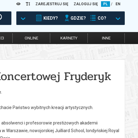
ZAREJESTRUJ SIĘ
ZALOGUJ SIĘ
PL
/
EN
KIEDY?
GDZIE?
CO?
CI
ONLINE
KARNETY
INNE
Koncertowej Fryderyk
e.
hacie Państwo wybitnych kreacji artystycznych.
 absolwenci i profesorowie prestiżowych akademii
 Warszawie, nowojorskiej Juilliard School, londyńskiej Royal