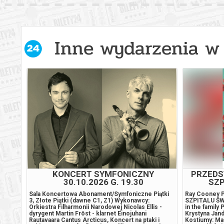
Warszawa
17.08.2
Warszawa
17.08.2
Inne wydarzenia w 
Warszawa
17.08.2
Warszawa
17.08.2
Warszawa
18.08.2
Warszawa
18.08.2
Warszawa
18.08.2
KONCERT SYMFONICZNY
PRZEDS
30.10.2026 G. 19.30
SZP
Warszawa
18.08.2
Janda
Sala Koncertowa Abonament/Symfoniczne Piątki
Ray Cooney
a:
3, Złote Piątki (dawne C1, Z1) Wykonawcy:
SZPITALU ŚW.
Orkiestra Filharmonii Narodowej Nicolas Ellis -
in the family
stent
dyrygent Martin Fröst - klarnet Einojuhani
Krystyna Jand
Warszawa
18.08.2
nt
Rautavaara Cantus Arcticus, Koncert na ptaki i
Kostiumy: Ma