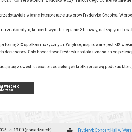
Music, Konserwatorium w Moskwie czy francuskiego Conservatoire de 
i przedstawiają własne interpretacje utworów Fryderyka Chopina. W pr
ja na znakomitym, koncertowym fortepianie Steinway, należącym do naj
ja formę XIX spotkań muzycznych. Wnętrze, inspirowane jest XIX wiekie
ch designerów. Sala Koncertowa Fryderyk została uznana za najpiękni
ładają się z dwóch części, przedzielonych krótką przerwą podczas któr
 koncertu: 1 godzina.
aj więcej o
darzeniu
 15 min przed koncertem.
zakupy w Bilety24. W przypadku odwołania wydarzenia, gwarantujemy
a adres e-mail, podany podczas zakupu.
026 , g. 19:00
(poniedziałek)
Fryderyk Concert Hall w War