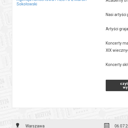
Academy of 
Sokołowski
Nasi artyśc
Artyści gra
Koncerty ma
XIX wieczny
Koncerty sk
Czas trwania
czyt
wy
Zapraszamy
*******
Bezpieczne 
wysyłanym n
Warszawa
06.07.2