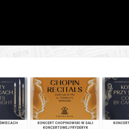
026 , g. 19:00
(czwartek)
Fryderyk Concert Hall w War
026 , g. 20:55
(czwartek)
Fryderyk Concert Hall w War
026 , g. 14:30
(piątek)
Fryderyk Concert Hall w War
026 , g. 16:00
(piątek)
Fryderyk Concert Hall w War
026 , g. 17:30
(piątek)
Fryderyk Concert Hall w War
026 , g. 19:00
(piątek)
Fryderyk Concert Hall w War
026 , g. 20:55
(piątek)
Fryderyk Concert Hall w War
026 , g. 14:30
(sobota)
Fryderyk Concert Hall w War
 ŚWIECACH
KONCERT CHOPINOWSKI W SALI
KONCERT
KONCERTOWEJ FRYDERYK
026 , g. 16:00
(sobota)
Fryderyk Concert Hall w War