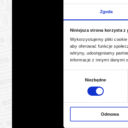
Warszawa
11.08.2
Zgoda
Warszawa
12.08.2
Niniejsza strona korzysta z
Warszawa
12.08.2
Wykorzystujemy pliki cookie 
aby oferować funkcje społecz
Warszawa
12.08.2
witryny, udostępniamy part
informacje z innymi danymi 
Warszawa
12.08.2
Wybór
Warszawa
12.08.2
Niezbędne
zgody
Warszawa
13.08.2
Warszawa
13.08.2
Odmowa
Warszawa
13.08.2