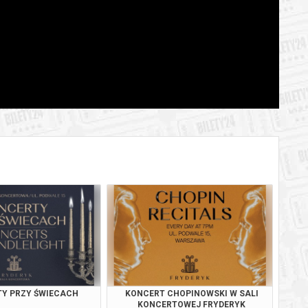
BILETY
od 65,00 pln
szawie
BILETY
od 95,00 pln
szawie
BILETY
od 65,00 pln
szawie
BILETY
od 65,00 pln
szawie
BILETY
od 65,00 pln
szawie
BILETY
od 65,00 pln
szawie
BILETY
od 95,00 pln
szawie
BILETY
od 65,00 pln
szawie
Y PRZY ŚWIECACH
KONCERT CHOPINOWSKI W SALI
BILETY
KONCERTOWEJ FRYDERYK
od 65,00 pln
szawie