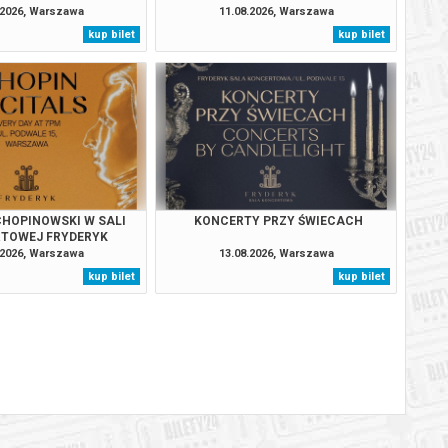
.2026, Warszawa
11.08.2026, Warszawa
kup bilet
kup bilet
BILETY
od 65,00 pln
szawie
BILETY
od 65,00 pln
szawie
BILETY
od 95,00 pln
szawie
BILETY
od 65,00 pln
szawie
HOPINOWSKI W SALI
KONCERTY PRZY ŚWIECACH
TOWEJ FRYDERYK
BILETY
.2026, Warszawa
13.08.2026, Warszawa
od 65,00 pln
szawie
kup bilet
kup bilet
BILETY
od 65,00 pln
szawie
BILETY
od 95,00 pln
szawie
BILETY
od 65,00 pln
szawie