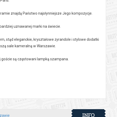
Paris.
ogramie znajdą Państwo najsłynniejsze Jego kompozycje.
bardziej uznawanej marki na świecie.
m, stąd eleganckie, kryształowe żyrandole i stylowe dodatki
ejszą sale kameralną w Warszawie.
ej goście są częstowani lampką szampana.
 automatyczny zwrot środków potwierdzony komunikatem
INFO
szawie