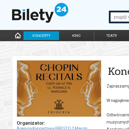
KONCERTY
KINO
TEATR
Kon
Zapraszamy 
W najpiękni
Odtwórcami 
muzycznych 
Organizator:
Agencja Koncertowa PRESTO 2 Marcin