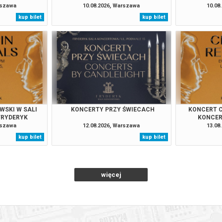
rszawa
10.08.2026, Warszawa
10.08
kup bilet
kup bilet
026 , g. 17:30
(sobota)
Fryderyk Concert Hall w War
026 , g. 19:00
(sobota)
Fryderyk Concert Hall w War
026 , g. 20:55
(sobota)
Fryderyk Concert Hall w War
026 , g. 14:00
(niedziela)
Fryderyk Concert Hall w War
WSKI W SALI
KONCERTY PRZY ŚWIECACH
KONCERT C
FRYDERYK
KONCER
rszawa
12.08.2026, Warszawa
13.08
026 , g. 15:30
(niedziela)
Fryderyk Concert Hall w War
kup bilet
kup bilet
026 , g. 19:00
(niedziela)
Fryderyk Concert Hall w War
więcej
026 , g. 20:55
(niedziela)
Fryderyk Concert Hall w War
026 , g. 14:30
(poniedziałek)
Fryderyk Concert Hall w War