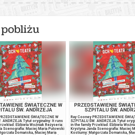
026 , g. 16:00
(poniedziałek)
Fryderyk Concert Hall w War
026 , g. 17:30
(poniedziałek)
Fryderyk Concert Hall w War
pobliżu
026 , g. 19:00
(poniedziałek)
Fryderyk Concert Hall w War
026 , g. 20:55
(poniedziałek)
Fryderyk Concert Hall w War
026 , g. 14:30
(wtorek)
Fryderyk Concert Hall w War
026 , g. 16:00
(wtorek)
Fryderyk Concert Hall w War
026 , g. 17:30
(wtorek)
Fryderyk Concert Hall w War
TAWIENIE ŚWIĄTECZNE W
PRZEDSTAWIENIE ŚWIĄ
ITALU ŚW. ANDRZEJA
SZPITALU ŚW. ANDR
026 , g. 19:00
(wtorek)
Fryderyk Concert Hall w War
 PRZEDSTAWIENIE ŚWIĄTECZNE W
Ray Cooney PRZEDSTAWIENIE ŚWI
 ANDRZEJA Tytuł oryginalny: It runs
SZPITALU ŚW. ANDRZEJA Tytuł orygina
 Przekład: Elżbieta Woźniak Reżyseria:
in the family Przekład: Elżbieta Woźni
a Scenografia: Maciej Maria Putowski
Krystyna Janda Scenografia: Maciej M
026 , g. 20:55
(wtorek)
Fryderyk Concert Hall w War
łgorzata Domańska, Maciej Maria
Kostiumy: Małgorzata Domańska, Mac