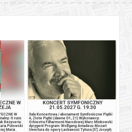
BILETY
od 65,00 pln
szawie
BILETY
od 65,00 pln
szawie
BILETY
od 65,00 pln
szawie
BILETY
od 95,00 pln
szawie
BILETY
od 65,00 pln
szawie
BILETY
od 65,00 pln
szawie
BILETY
od 65,00 pln
szawie
TECZNE W
KONCERT SYMFONICZNY
ZEJA
21.05.2027 G. 19:30
BILETY
od 65,00 pln
szawie
ĄTECZNE W
Sala Koncertowa / abonament Symfoniczne Piątki
******
lny: It runs
4, Złote Piątki (dawne D1, Z1) Wykonawcy:
odwoła
ak Reżyseria:
Orkiestra Filharmonii Narodowej Marc Minkowski
zwrot
BILETY
aria Putowski
dyrygent Program: Wolfgang Amadeus Mozart
wysyła
od 95,00 pln
szawie
iej Maria
Uwertura do opery Łaskawość Tytusa [5'] Joseph
zakup