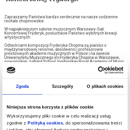
Zapraszamy Państwa bardzo serdecznie na nasze codzienne
recitale chopinowskie.
W najpiękniejszym salonie muzycznym Warszawy-Sali
Koncertowej Fryderyk, posłuchacie Państwo wybitnych kreacji
artystycznych.
Odtwórcami kompozycji Fryderyka Chopina są pianiści o
międzynarodowej renomie, absolwenci i profesorowie
prestiżowych akademii muzycznych w Polsce i na świecie:
Uniwersytetu Muzycznego im.Fryderyka Chopina w Warszawie,
nowojorskiej Juilliard School, londyńskiej Royal Academy of Music,
Konserwatorium w Moskwie czy francuskiego Conservatoire de
Paris.
Nasi artyści przedstawiają własne interpretacje utworów
Fryderyka Chopina. W programie znajdą Państwo najsłynniejsze
Jego kompozycje.
Zgoda
Szczegóły
O plikach cookies
Artyści graja na znakomitym, koncertowym fortepianie Steinway,
należącym do najbardziej uznawanej marki na świecie.
Koncerty maja formę XIX spotkań muzycznych. Wnętrze,
Niniejsza strona korzysta z plików cookie
inspirowane jest XIX wiekiem, stąd eleganckie, kryształowe
żyrandole i stylowe dodatki XIX wiecznych designerów. Sala
Wykorzystujemy pliki cookie w celu realizacji usług
Koncertowa Fryderyk została uznana za najpiękniejszą sale
kameralną w Warszawie.
zgodnie z
Polityką cookies
, do spersonalizowania treści
i reklam, aby oferować funkcje społecznościowe i