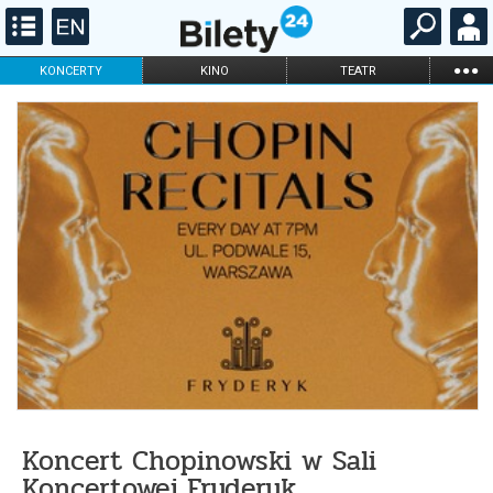
...
KONCERTY
KINO
TEATR
KABARET I
FILHARMONIA
OPERA I BALET
STAND-UP
DLA DZIECI
ONLINE
KARNETY
Koncert Chopinowski w Sali
Koncertowej Fryderyk