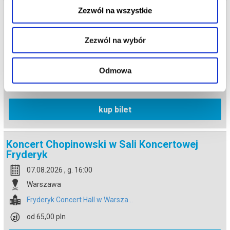
Zezwól na wszystkie
Koncert Chopinowski w Sali Koncertowej
Fryderyk
07.08.2026 , g. 14:30
Zezwól na wybór
Warszawa
Fryderyk Concert Hall w Warsza...
Odmowa
od 65,00 pln
kup bilet
Koncert Chopinowski w Sali Koncertowej
Fryderyk
07.08.2026 , g. 16:00
Warszawa
Fryderyk Concert Hall w Warsza...
od 65,00 pln