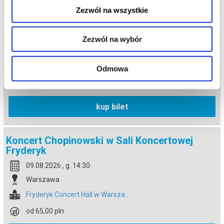
Zezwól na wszystkie
Koncert Chopinowski w Sali Koncertowej
Fryderyk
09.08.2026 , g. 12:30
Zezwól na wybór
Warszawa
Fryderyk Concert Hall w Warsza...
Odmowa
od 65,00 pln
kup bilet
Koncert Chopinowski w Sali Koncertowej
Fryderyk
09.08.2026 , g. 14:30
Warszawa
Fryderyk Concert Hall w Warsza...
od 65,00 pln