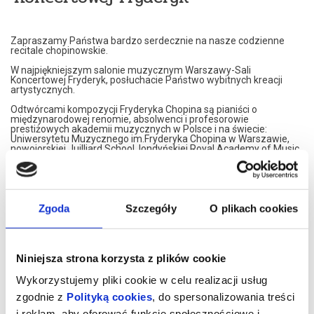
Zapraszamy Państwa bardzo serdecznie na nasze codzienne
recitale chopinowskie.
W najpiękniejszym salonie muzycznym Warszawy-Sali
Koncertowej Fryderyk, posłuchacie Państwo wybitnych kreacji
artystycznych.
Odtwórcami kompozycji Fryderyka Chopina są pianiści o
międzynarodowej renomie, absolwenci i profesorowie
prestiżowych akademii muzycznych w Polsce i na świecie:
Uniwersytetu Muzycznego im.Fryderyka Chopina w Warszawie,
nowojorskiej Juilliard School, londyńskiej Royal Academy of Music,
Konserwatorium w Moskwie czy francuskiego Conservatoire de
Paris.
Nasi artyści przedstawiają własne interpretacje utworów
Fryderyka Chopina. W programie znajdą Państwo najsłynniejsze
Jego kompozycje.
Zgoda
Szczegóły
O plikach cookies
Artyści graja na znakomitym, koncertowym fortepianie Steinway,
należącym do najbardziej uznawanej marki na świecie.
Koncerty maja formę XIX spotkań muzycznych. Wnętrze,
Niniejsza strona korzysta z plików cookie
inspirowane jest XIX wiekiem, stąd eleganckie, kryształowe
żyrandole i stylowe dodatki XIX wiecznych designerów. Sala
Wykorzystujemy pliki cookie w celu realizacji usług
Koncertowa Fryderyk została uznana za najpiękniejszą sale
kameralną w Warszawie.
zgodnie z
Polityką cookies
, do spersonalizowania treści
i reklam, aby oferować funkcje społecznościowe i