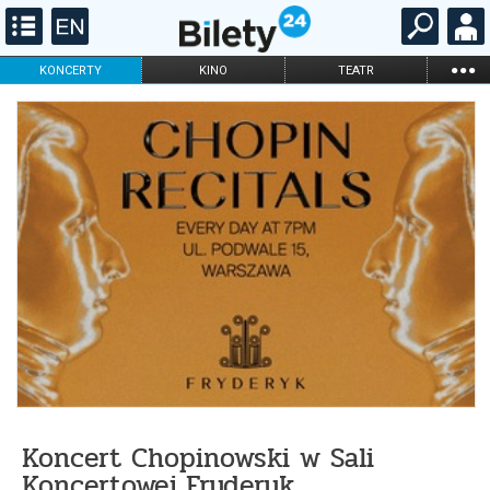
...
KONCERTY
KINO
TEATR
KABARET I
FILHARMONIA
OPERA I BALET
STAND-UP
DLA DZIECI
ONLINE
KARNETY
Koncert Chopinowski w Sali
Koncertowej Fryderyk