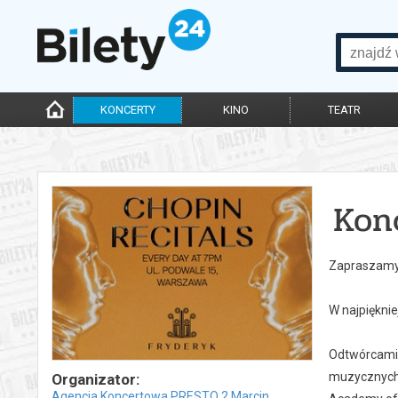
KONCERTY
KINO
TEATR
Kon
Zapraszamy 
W najpiękni
Odtwórcami 
muzycznych 
Organizator:
Agencja Koncertowa PRESTO 2 Marcin