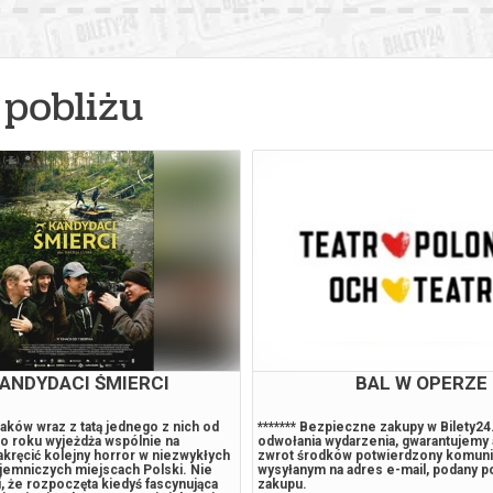
026 , g. 14:30
(poniedziałek)
Fryderyk Concert Hall w War
026 , g. 16:00
(poniedziałek)
Fryderyk Concert Hall w War
pobliżu
026 , g. 17:30
(poniedziałek)
Fryderyk Concert Hall w War
026 , g. 19:00
(poniedziałek)
Fryderyk Concert Hall w War
026 , g. 20:55
(poniedziałek)
Fryderyk Concert Hall w War
026 , g. 14:30
(wtorek)
Fryderyk Concert Hall w War
026 , g. 16:00
(wtorek)
Fryderyk Concert Hall w War
ANDYDACI ŚMIERCI
BAL W OPERZE
026 , g. 17:30
(wtorek)
Fryderyk Concert Hall w War
aków wraz z tatą jednego z nich od
******* Bezpieczne zakupy w Bilety2
co roku wyjeżdża wspólnie na
odwołania wydarzenia, gwarantujemy
akręcić kolejny horror w niezwykłych
zwrot środków potwierdzony komun
ajemniczych miejscach Polski. Nie
wysyłanym na adres e-mail, podany 
026 , g. 19:00
(wtorek)
Fryderyk Concert Hall w War
, że rozpoczęta kiedyś fascynująca
zakupu.