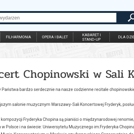
KABARET I
FILHARMONIA
OPERA I BALET
DLA DZIE
STAND-UP
cert Chopinowski w Sali 
Państwa bardzo serdecznie na nasze codzienne recitale chopinowski
ejszym salonie muzycznym Warszawy-Sali Koncertowej Fryderyk, posłuc
kompozycji Fryderyka Chopina są pianiści o międzynarodowej renomie,
w Polsce i na świecie: Uniwersytetu Muzycznego im.Fryderyka Chopina w