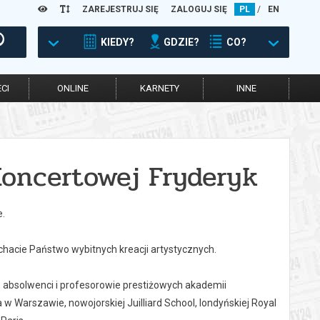
ZAREJESTRUJ SIĘ
ZALOGUJ SIĘ
PL
/
EN
KIEDY?
GDZIE?
CO?
CI
ONLINE
KARNETY
INNE
Koncertowej Fryderyk
e.
hacie Państwo wybitnych kreacji artystycznych.
 absolwenci i profesorowie prestiżowych akademii
 Warszawie, nowojorskiej Juilliard School, londyńskiej Royal