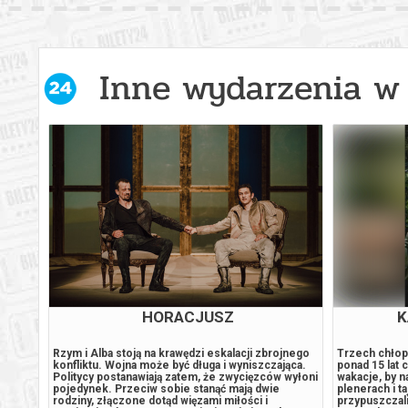
Warszawa
17.08.2
Warszawa
17.08.2
Inne wydarzenia w 
Warszawa
17.08.2
Warszawa
17.08.2
Warszawa
17.08.2
Warszawa
18.08.2
Warszawa
18.08.2
)
HORACJUSZ
K
Warszawa
18.08.2
:
Rzym i Alba stoją na krawędzi eskalacji zbrojnego
Trzech chłop
aciej
konfliktu. Wojna może być długa i wyniszczająca.
ponad 15 lat 
Politycy postanawiają zatem, że zwycięzców wyłoni
wakacje, by n
pojedynek. Przeciw sobie stanąć mają dwie
plenerach i t
Warszawa
18.08.2
rodziny, złączone dotąd więzami miłości i
przypuszczali