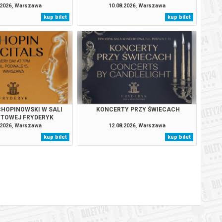
.2026, Warszawa
10.08.2026, Warszawa
kup bilet
kup bilet
BILETY
od 65,00 pln
szawie
BILETY
od 65,00 pln
szawie
BILETY
od 65,00 pln
szawie
BILETY
od 95,00 pln
szawie
HOPINOWSKI W SALI
KONCERTY PRZY ŚWIECACH
TOWEJ FRYDERYK
BILETY
.2026, Warszawa
12.08.2026, Warszawa
od 65,00 pln
szawie
kup bilet
kup bilet
BILETY
od 65,00 pln
szawie
BILETY
od 65,00 pln
szawie
BILETY
od 95,00 pln
szawie