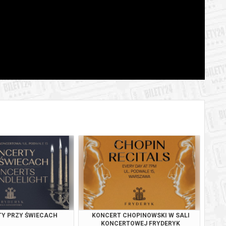
BILETY
od 65,00 pln
szawie
BILETY
od 65,00 pln
szawie
BILETY
od 95,00 pln
szawie
BILETY
od 65,00 pln
szawie
BILETY
od 65,00 pln
szawie
BILETY
od 65,00 pln
szawie
BILETY
od 65,00 pln
szawie
BILETY
od 95,00 pln
szawie
Y PRZY ŚWIECACH
KONCERT CHOPINOWSKI W SALI
BILETY
KONCERTOWEJ FRYDERYK
od 65,00 pln
szawie