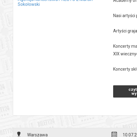
Academy of 
Sokołowski
Nasi artyśc
Artyści gra
Koncerty ma
XIX wieczny
Koncerty sk
Czas trwania
czyt
wy
Zapraszamy
*******
Bezpieczne 
wysyłanym n
Warszawa
10.07.2