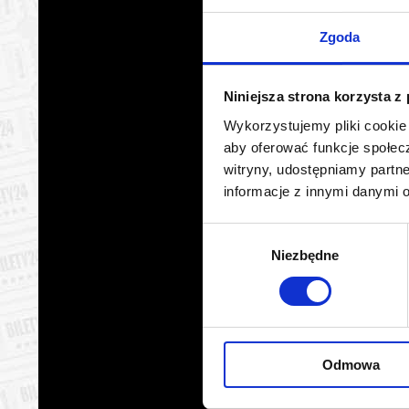
Warszawa
11.08.2
Zgoda
Warszawa
11.08.2
Niniejsza strona korzysta z
Warszawa
12.08.2
Wykorzystujemy pliki cookie 
aby oferować funkcje społecz
Warszawa
12.08.2
witryny, udostępniamy part
informacje z innymi danymi 
Warszawa
12.08.2
Wybór
Warszawa
12.08.2
Niezbędne
zgody
Warszawa
12.08.2
Warszawa
13.08.2
Odmowa
Warszawa
13.08.2