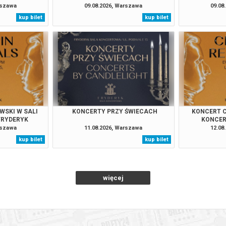
rszawa
09.08.2026, Warszawa
09.08
kup bilet
kup bilet
026 , g. 16:00
(sobota)
Fryderyk Concert Hall w War
026 , g. 17:30
(sobota)
Fryderyk Concert Hall w War
026 , g. 19:00
(sobota)
Fryderyk Concert Hall w War
026 , g. 20:55
(sobota)
Fryderyk Concert Hall w War
WSKI W SALI
KONCERTY PRZY ŚWIECACH
KONCERT C
FRYDERYK
KONCER
rszawa
11.08.2026, Warszawa
12.08
026 , g. 14:00
(niedziela)
Fryderyk Concert Hall w War
kup bilet
kup bilet
026 , g. 15:30
(niedziela)
Fryderyk Concert Hall w War
więcej
026 , g. 19:00
(niedziela)
Fryderyk Concert Hall w War
026 , g. 20:55
(niedziela)
Fryderyk Concert Hall w War