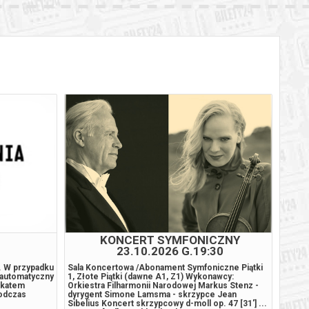
BILETY
od 65,00 pln
szawie
BILETY
od 65,00 pln
szawie
BILETY
od 65,00 pln
szawie
BILETY
od 65,00 pln
szawie
BILETY
od 95,00 pln
szawie
BILETY
od 65,00 pln
szawie
BILETY
od 65,00 pln
szawie
KONCERT SYMFONICZNY
KO
23.10.2026 G.19:30
BILETY
od 65,00 pln
szawie
4. W przypadku
Sala Koncertowa /Abonament Symfoniczne Piątki
Wspani
 automatyczny
1, Złote Piątki (dawne A1, Z1) Wykonawcy:
książ
ikatem
Orkiestra Filharmonii Narodowej Markus Stenz -
Aleksi
BILETY
podczas
dyrygent Simone Lamsma - skrzypce Jean
białor
od 65,00 pln
szawie
Sibelius Koncert skrzypcowy d-moll op. 47 [31'] ...
Łukasz