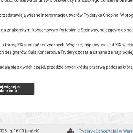
Music, Konserwatorium w Moskwie czy francuskiego Conservatoire de 
i przedstawiają własne interpretacje utworów Fryderyka Chopina. W pr
ja na znakomitym, koncertowym fortepianie Steinway, należącym do naj
ja formę XIX spotkań muzycznych. Wnętrze, inspirowane jest XIX wiekie
ch designerów. Sala Koncertowa Fryderyk została uznana za najpiękni
ładają się z dwóch części, przedzielonych krótką przerwą podczas któr
 koncertu: 1 godzina.
aj więcej o
darzeniu
 15 min przed koncertem.
zakupy w Bilety24. W przypadku odwołania wydarzenia, gwarantujemy
a adres e-mail, podany podczas zakupu.
026 , g. 16:00
(piątek)
Fryderyk Concert Hall w War