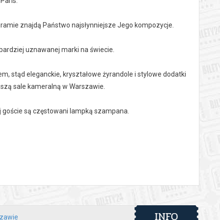
Paris.
ogramie znajdą Państwo najsłynniejsze Jego kompozycje.
bardziej uznawanej marki na świecie.
m, stąd eleganckie, kryształowe żyrandole i stylowe dodatki
ejszą sale kameralną w Warszawie.
ej goście są częstowani lampką szampana.
 automatyczny zwrot środków potwierdzony komunikatem
INFO
szawie