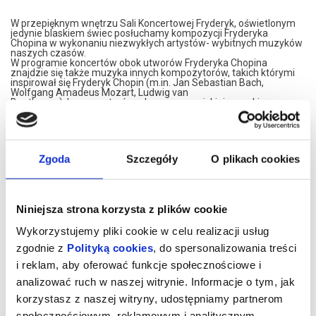
W przepięknym wnętrzu Sali Koncertowej Fryderyk, oświetlonym
jedynie blaskiem świec posłuchamy kompozycji Fryderyka
Chopina w wykonaniu niezwykłych artystów- wybitnych muzyków
naszych czasów.
W programie koncertów obok utworów Fryderyka Chopina
znajdzie się także muzyka innych kompozytorów, takich którymi
inspirował się Fryderyk Chopin (m.in. Jan Sebastian Bach,
Wolfgang Amadeus Mozart, Ludwig van
Beethoven), kompozytorów z kręgu europejskiej muzyki
romantycznej (m.in. Ferenc Liszt, Józef Elsner, Stanisław
Moniuszko), a także twórców późniejszych.
Koncerty są dwuczęściowym recitalami trwającymi ok. 60
minut, opartymi na popularnej w XIX wieku idei salonowych
spotkań muzycznych.
Zgoda
Szczegóły
O plikach cookies
W przerwie koncertu poczęstujemy Państwa lampką wina
musującego.
Prosimy o przybycie 15 minut przed koncertem.
Niniejsza strona korzysta z plików cookie
*******
Bezpieczne zakupy w Bilety24. W przypadku odwołania
Wykorzystujemy pliki cookie w celu realizacji usług
wydarzenia, gwarantujemy automatyczny zwrot środków
zgodnie z
Polityką cookies
, do spersonalizowania treści
potwierdzony komunikatem wysyłanym na adres e-mail, podany
podczas zakupu.
i reklam, aby oferować funkcje społecznościowe i
analizować ruch w naszej witrynie. Informacje o tym, jak
korzystasz z naszej witryny, udostępniamy partnerom
społecznościowym, reklamowym i analitycznym.