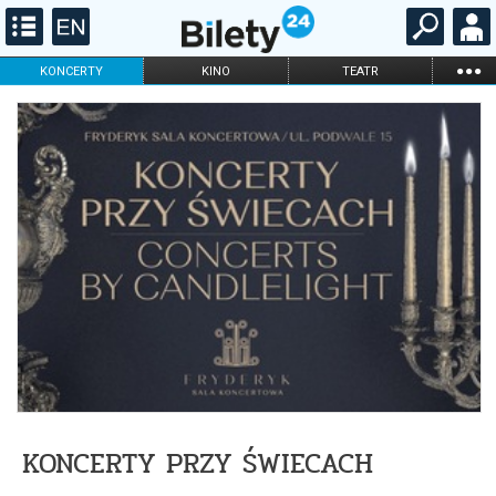
...
KONCERTY
KINO
TEATR
KABARET I
FILHARMONIA
OPERA I BALET
STAND-UP
DLA DZIECI
ONLINE
KARNETY
KONCERTY PRZY ŚWIECACH